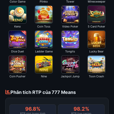
Color Game
Plinko
Tower
Minesweeper
Keno
Coin Toss
Video Poker
5 Card Poker
Dice Duet
Ladder Game
Tongits
Lucky Bear
Coin Pusher
Nine
Jackpot Jump
Toon Crash
Phân tích RTP của 777 Means
96.8%
98.2%
RTP slot trung bình
RTP live casino