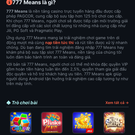
777 Means là gì?
777 Means
là nền tảng casino trực tuyến hàng đầu được cấp
phép PAGCOR, cung cấp bộ sưu tập hơn 125 trò chơi cao cấp.
Khi chọn 777 Means, người chơi sẽ được tiếp cận môi trường giải
trí đẳng cấp với các slot chất lượng từ những nhà cung cấp như
Jili, PG Soft và Pragmatic Play.
Ứng dụng 777 Means mang lại trải nghiệm chơi game trên di
động mượt mà cùng
nạp tiền tức thì
và rút tiền được xử lý nhanh
chóng. Dù bạn đang tìm trải nghiệm đăng nhập 777 Means hay
khám phá bộ sưu tập slot 777 Means, nền tảng của chúng tôi
luôn đảm bảo hành trình an toàn và đáng giá.
Với bản tải 777 Means, người chơi có thể mở khóa đặc quyền VIP
gồm hoàn tiền hàng tuần lên đến 2,5%, quyền tham gia giải đấu
độc quyền và hỗ trợ khách hàng ưu tiên. 777 Means apk giúp
người dùng Android tận hưởng trải nghiệm cao cấp tương tự như
trên máy tính.
Trò chơi bài
Xem tất cả →