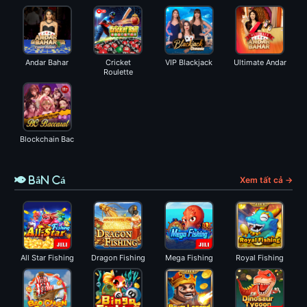
Andar Bahar
Cricket
VIP Blackjack
Ultimate Andar
Roulette
Blockchain Bac
Bắn cá
Xem tất cả →
All Star Fishing
Dragon Fishing
Mega Fishing
Royal Fishing