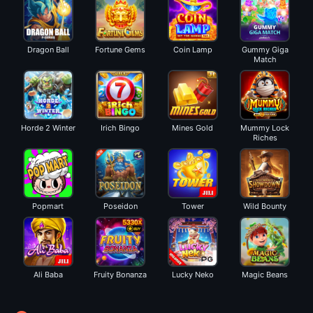
Dragon Ball
Fortune Gems
Coin Lamp
Gummy Giga
Match
Horde 2 Winter
Irich Bingo
Mines Gold
Mummy Lock
Riches
Popmart
Poseidon
Tower
Wild Bounty
Ali Baba
Fruity Bonanza
Lucky Neko
Magic Beans