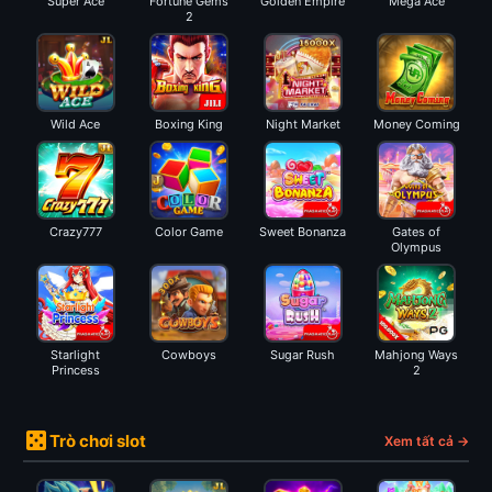
Super Ace
Fortune Gems
Golden Empire
Mega Ace
2
Wild Ace
Boxing King
Night Market
Money Coming
Crazy777
Color Game
Sweet Bonanza
Gates of
Olympus
Starlight
Cowboys
Sugar Rush
Mahjong Ways
Princess
2
casino
Trò chơi slot
Xem tất cả →