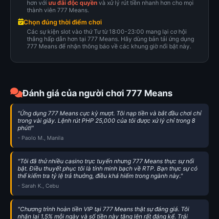
hơn với
ưu đãi độc quyền
và xử lý rút tiền nhanh hơn cho mọi
thành viên 777 Means.
Chọn đúng thời điểm chơi
Các sự kiện slot vào thứ Tư từ 18:00-23:00 mang lại cơ hội
thắng hấp dẫn hơn tại 777 Means. Hãy dùng bản tải ứng dụng
777 Means để nhận thông báo về các khung giờ nổi bật này.
Đánh giá của người chơi 777 Means
"Ứng dụng 777 Means cực kỳ mượt. Tôi nạp tiền và bắt đầu chơi chỉ
trong vài giây. Lệnh rút PHP 25,000 của tôi được xử lý chỉ trong 8
phút!"
- Paolo M., Manila
"Tôi đã thử nhiều casino trực tuyến nhưng 777 Means thực sự nổi
bật. Điều thuyết phục tôi là tính minh bạch về RTP. Bạn thực sự có
thể kiểm tra tỷ lệ trả thưởng, điều khá hiếm trong ngành này."
- Sarah K., Cebu
"Chương trình hoàn tiền VIP tại 777 Means thật sự đáng giá. Tôi
nhận lại 1,5% mỗi ngày và số tiền này tăng lên rất đáng kể. Trải