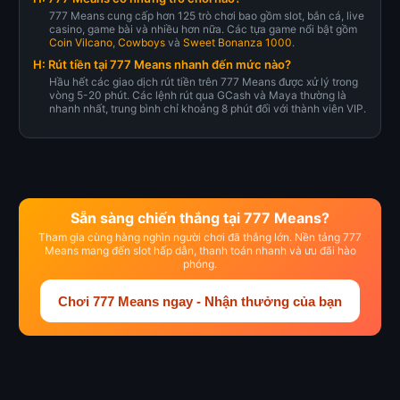
777 Means cung cấp hơn 125 trò chơi bao gồm slot, bắn cá, live
casino, game bài và nhiều hơn nữa. Các tựa game nổi bật gồm
Coin Vilcano
,
Cowboys
và
Sweet Bonanza 1000
.
H: Rút tiền tại 777 Means nhanh đến mức nào?
Hầu hết các giao dịch rút tiền trên 777 Means được xử lý trong
vòng 5-20 phút. Các lệnh rút qua GCash và Maya thường là
nhanh nhất, trung bình chỉ khoảng 8 phút đối với thành viên VIP.
Sẵn sàng chiến thắng tại 777 Means?
Tham gia cùng hàng nghìn người chơi đã thắng lớn. Nền tảng 777
Means mang đến slot hấp dẫn, thanh toán nhanh và ưu đãi hào
phóng.
Chơi 777 Means ngay - Nhận thưởng của bạn