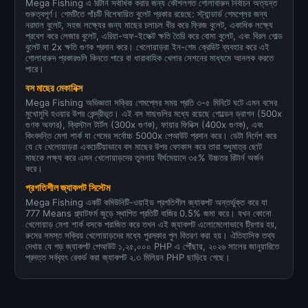
Mega Fishing এ রিটার্ন সর্বাধিক করার জন্য কৌশলগত গোলাবারুদ নির্বাচন অত্যন্ত
গুরুত্বপূর্ণ। গেমটিতে পাঁচটি বিশেষায়িত বুলেট প্রকার রয়েছে: স্ট্যান্ডার্ড গেমপ্লের জন্য
নরমাল বুলেট, সহজ লক্ষ্যের জন্য মাছের চলাচল ধীর করে ফ্রিজ বুলেট, একাধিক লক্ষ্যে
প্রবেশ করে লেজার বুলেট, এরিয়া-অফ-ইফেক্ট ক্ষতি তৈরি করে বোমা বুলেট, এবং বিরল গোল্ড
বুলেট যা 2x ক্ষতি গুণক প্রদান করে। খেলোয়াড়রা ইন-গেম ক্রেডিট ব্যবহার করে এই
গোলাবারুদ প্রকারগুলি কিনতে পারে বা ধারাবাহিক খেলার সেশনের মাধ্যমে আনলক করতে
পারে।
বস মাছের মেকানিক্স
Mega Fishing অভিজ্ঞতা সক্রিয় গেমপ্লের সময় প্রতি ৩-৫ মিনিটে ঘটে এমন বসের
মুখোমুখি হওয়ার উপর কেন্দ্রীভূত। এই বস মাছগুলির মধ্যে রয়েছে গোল্ডেন ড্রাগন (500x
গুণক অফার), ক্রিস্টাল টার্টল (300x গুণক), ফায়ার ফিনিক্স (400x গুণক), এবং
কিংবদন্তি মেগা শার্ক যা গেমের সর্বোচ্চ 5000x পেআউট প্রদান করে। ডেটা নির্দেশ করে
যে যে খেলোয়াড়রা একচেটিয়াভাবে বস মাছের উপর ফোকাস করে তারা শুধুমাত্র ছোট
মাছকে লক্ষ্য করে এমন খেলোয়াড়দের তুলনায় দীর্ঘমেয়াদে ৩৫% উচ্চতর রিটার্ন অর্জন
করে।
প্রগতিশীল জ্যাকপট সিস্টেম
Mega Fishing একটি কমিউনিটি-ওয়াইড প্রগতিশীল জ্যাকপট অন্তর্ভুক্ত করে যা
777 Means প্ল্যাটফর্ম জুড়ে স্থাপিত প্রতিটি বাজির 0.5% জমা করে। যখন কোনো
খেলোয়াড় মেগা শার্ক বসকে পরাজিত করে তখন এই জ্যাকপট এলোমেলোভাবে ট্রিগার হয়,
রুমের সমস্ত সক্রিয় খেলোয়াড়দের মধ্যে পুরস্কার পুল বিতরণ করা হয়। ঐতিহাসিক তথ্য
দেখায় যে গড় জ্যাকপট পেআউট ১,২৫,০০০ PHP এ পৌঁছায়, ২০২৬ সালের জানুয়ারিতে
প্রদত্ত সর্ববৃহৎ রেকর্ড করা জ্যাকপট ২.৩ মিলিয়ন PHP ছাড়িয়ে গেছে।