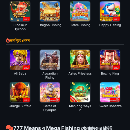
Dinosaur
Dragon Fishing
Fierce Fishing
Happy Fishing
Tycoon
জনপ্রিয় গেমস
Ali Baba
Asgardian
Aztec Priestess
Boxing King
Rising
Charge Buffalo
Gates of
Mahjong Ways
Sweet Bonanza
Olympus
2
777 Means এ Mega Fishing খেলোয়াড়দের রিভিউ