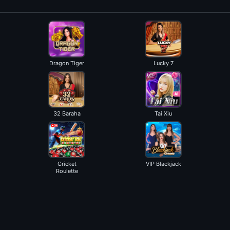
Dragon Tiger
Lucky 7
32 Baraha
Tai Xiu
Cricket
VIP Blackjack
Roulette