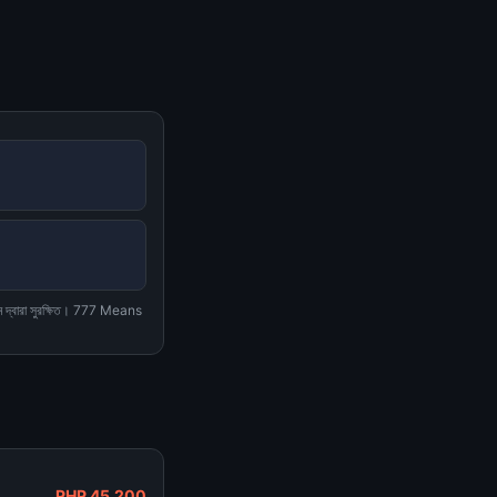
শন দ্বারা সুরক্ষিত। 777 Means
PHP 45,200