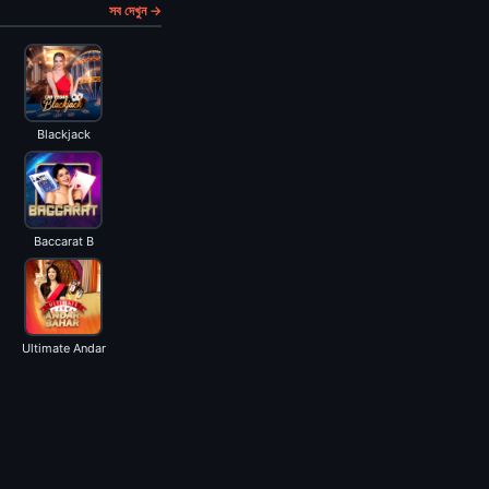
সব দেখুন →
Blackjack
Baccarat B
Ultimate Andar