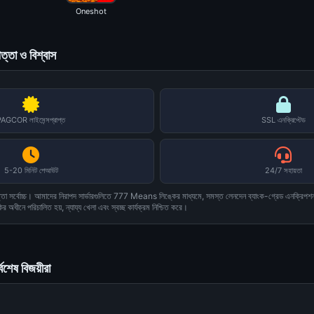
Oneshot
তা ও বিশ্বাস
AGCOR লাইসেন্সপ্রাপ্ত
SSL এনক্রিপ্টেড
5-20 মিনিট পেআউট
24/7 সহায়তা
সর্বোচ্চ। আমাদের নিরাপদ সার্ভারগুলিতে 777 Means লিঙ্কের মাধ্যমে, সমস্ত লেনদেন ব্যাংক-গ্রেড এনক্রিপ
ারকির অধীনে পরিচালিত হয়, ন্যায্য খেলা এবং স্বচ্ছ কার্যক্রম নিশ্চিত করে।
েষ বিজয়ীরা