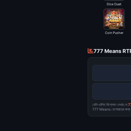
Dice Duet
Coin Pusher
777 Means RTP 
ডেটা-চালিত বিশ্লেষণ দেখায় যে
7
777 Means খেলোয়াড়ের জন্য স্ব