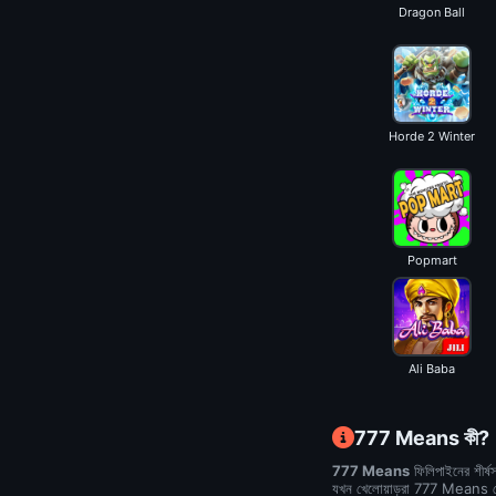
Dragon Ball
Horde 2 Winter
Popmart
Ali Baba
777 Means কী?
777 Means
ফিলিপাইনের শীর্ষ
যখন খেলোয়াড়রা 777 Means বেছ