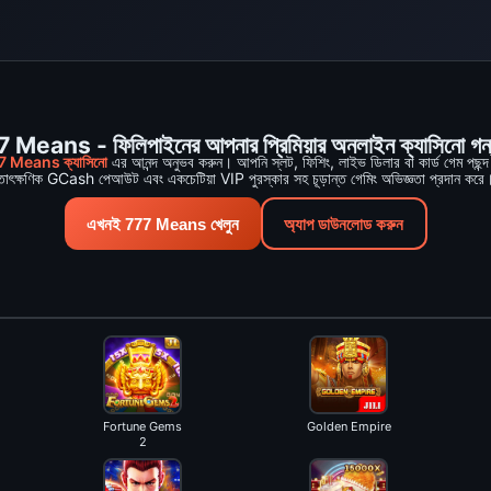
 Means - ফিলিপাইনের আপনার প্রিমিয়ার অনলাইন ক্যাসিনো গন্
7 Means ক্যাসিনো
এর আনন্দ অনুভব করুন। আপনি স্লট, ফিশিং, লাইভ ডিলার বা কার্ড গেম পছ
তাৎক্ষণিক GCash পেআউট এবং একচেটিয়া VIP পুরস্কার সহ চূড়ান্ত গেমিং অভিজ্ঞতা প্রদান করে
অ্যাপ ডাউনলোড করুন
এখনই 777 Means খেলুন
Fortune Gems
Golden Empire
2