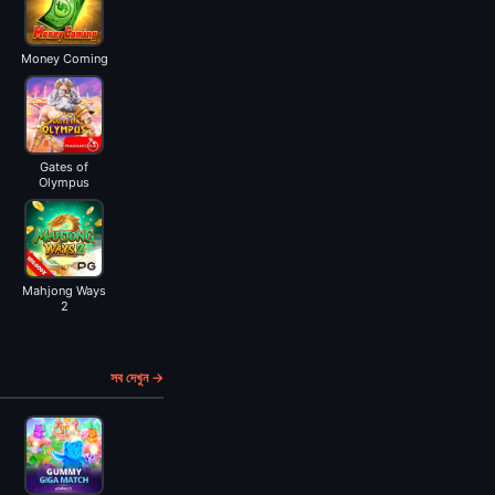
Money Coming
Gates of
Olympus
Mahjong Ways
2
সব দেখুন →