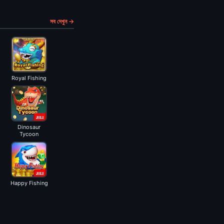
সব দেখুন →
Royal Fishing
Dinosaur
Tycoon
Happy Fishing