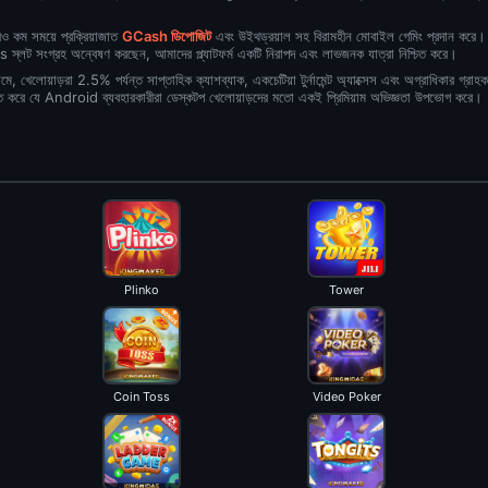
কম সময়ে প্রক্রিয়াজাত
GCash ডিপোজিট
এবং উইথড্রয়াল সহ বিরামহীন মোবাইল গেমিং প্রদান 
স্লট সংগ্রহ অন্বেষণ করছেন, আমাদের প্ল্যাটফর্ম একটি নিরাপদ এবং লাভজনক যাত্রা নিশ্চিত করে।
লোয়াড়রা 2.5% পর্যন্ত সাপ্তাহিক ক্যাশব্যাক, একচেটিয়া টুর্নামেন্ট অ্যাক্সেস এবং অগ্রাধিকার গ্র
রে যে Android ব্যবহারকারীরা ডেস্কটপ খেলোয়াড়দের মতো একই প্রিমিয়াম অভিজ্ঞতা উপভোগ করে।
Plinko
Tower
Coin Toss
Video Poker