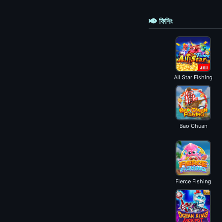
ফিশিং
All Star Fishing
Bao Chuan
Fierce Fishing