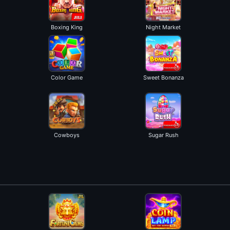
Boxing King
Night Market
Color Game
Sweet Bonanza
Cowboys
Sugar Rush