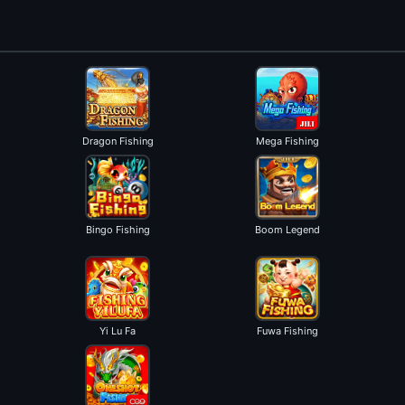
Dragon Fishing
Mega Fishing
Bingo Fishing
Boom Legend
Yi Lu Fa
Fuwa Fishing