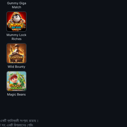
Gummy Giga
Match
Mummy Lock
Riches
Wild Bounty
Magic Beans
একটি ব্যতিক্রমী সংগ্রহ রয়েছে।
সহ একটি বিশ্বমানের গেমিং