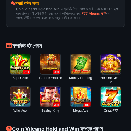
মাঝারি বাজির আকার
Coin Vilcano Hold and Win-এ প্রতিটি স্পিনে আপনার মোট ব্যাঙ্করোলের ১-২%
বাজি রাখুন। এই কৌশলটি স্পিনের সংখ্যা সর্বাধিক করে এবং
777 Means স্লট
-এ
আগ্নেয়গিরির বোনাসে আঘাত হানার সম্ভাবনা উন্নত করে।
সম্পর্কিত হট গেমস
Super Ace
Golden Empire
Money Coming
Fortune Gems
2
Wild Ace
Boxing King
Mega Ace
Crazy777
Coin Vilcano Hold and Win সম্পর্কে প্রশ্ন