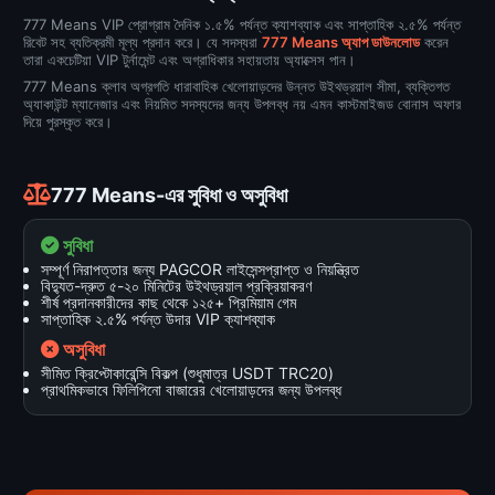
777 Means VIP প্রোগ্রাম দৈনিক ১.৫% পর্যন্ত ক্যাশব্যাক এবং সাপ্তাহিক ২.৫% পর্যন্ত
রিবেট সহ ব্যতিক্রমী মূল্য প্রদান করে। যে সদস্যরা
777 Means অ্যাপ ডাউনলোড
করেন
তারা একচেটিয়া VIP টুর্নামেন্ট এবং অগ্রাধিকার সহায়তায় অ্যাক্সেস পান।
777 Means ক্লাব অগ্রগতি ধারাবাহিক খেলোয়াড়দের উন্নত উইথড্রয়াল সীমা, ব্যক্তিগত
অ্যাকাউন্ট ম্যানেজার এবং নিয়মিত সদস্যদের জন্য উপলব্ধ নয় এমন কাস্টমাইজড বোনাস অফার
দিয়ে পুরস্কৃত করে।
777 Means-এর সুবিধা ও অসুবিধা
সুবিধা
সম্পূর্ণ নিরাপত্তার জন্য PAGCOR লাইসেন্সপ্রাপ্ত ও নিয়ন্ত্রিত
বিদ্যুত-দ্রুত ৫-২০ মিনিটের উইথড্রয়াল প্রক্রিয়াকরণ
শীর্ষ প্রদানকারীদের কাছ থেকে ১২৫+ প্রিমিয়াম গেম
সাপ্তাহিক ২.৫% পর্যন্ত উদার VIP ক্যাশব্যাক
অসুবিধা
সীমিত ক্রিপ্টোকারেন্সি বিকল্প (শুধুমাত্র USDT TRC20)
প্রাথমিকভাবে ফিলিপিনো বাজারের খেলোয়াড়দের জন্য উপলব্ধ