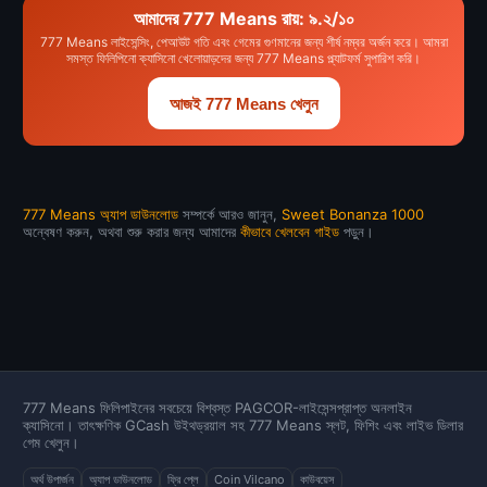
আমাদের 777 Means রায়: ৯.২/১০
777 Means লাইসেন্সিং, পেআউট গতি এবং গেমের গুণমানের জন্য শীর্ষ নম্বর অর্জন করে। আমরা
সমস্ত ফিলিপিনো ক্যাসিনো খেলোয়াড়দের জন্য 777 Means প্ল্যাটফর্ম সুপারিশ করি।
আজই 777 Means খেলুন
777 Means অ্যাপ ডাউনলোড
সম্পর্কে আরও জানুন,
Sweet Bonanza 1000
অন্বেষণ করুন, অথবা শুরু করার জন্য আমাদের
কীভাবে খেলবেন গাইড
পড়ুন।
777 Means ফিলিপাইনের সবচেয়ে বিশ্বস্ত PAGCOR-লাইসেন্সপ্রাপ্ত অনলাইন
ক্যাসিনো। তাৎক্ষণিক GCash উইথড্রয়াল সহ 777 Means স্লট, ফিশিং এবং লাইভ ডিলার
গেম খেলুন।
অর্থ উপার্জন
অ্যাপ ডাউনলোড
ফ্রি প্লে
Coin Vilcano
কাউবয়েস