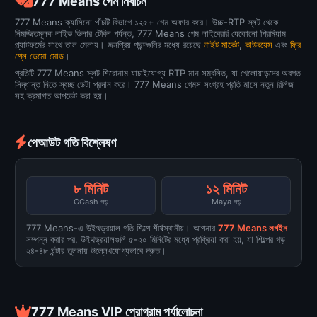
777 Means গেম নির্বাচন
777 Means ক্যাসিনো পাঁচটি বিভাগে ১২৫+ গেম অফার করে। উচ্চ-RTP স্লট থেকে
নিমজ্জিতমূলক লাইভ ডিলার টেবিল পর্যন্ত, 777 Means গেম লাইব্রেরি যেকোনো প্রিমিয়াম
প্ল্যাটফর্মের সাথে তাল মেলায়। জনপ্রিয় পছন্দগুলির মধ্যে রয়েছে
নাইট মার্কেট
,
কাউবয়েস
এবং
ফ্রি
প্লে ডেমো মোড
।
প্রতিটি 777 Means স্লট শিরোনাম যাচাইযোগ্য RTP মান সম্বলিত, যা খেলোয়াড়দের অবগত
সিদ্ধান্ত নিতে স্বচ্ছ ডেটা প্রদান করে। 777 Means গেমস সংগ্রহ প্রতি মাসে নতুন রিলিজ
সহ ক্রমাগত আপডেট করা হয়।
পেআউট গতি বিশ্লেষণ
৮ মিনিট
১২ মিনিট
GCash গড়
Maya গড়
777 Means-এ উইথড্রয়াল গতি শিল্পে শীর্ষস্থানীয়। আপনার
777 Means লগইন
সম্পন্ন করার পর, উইথড্রয়ালগুলি ৫-২০ মিনিটের মধ্যে প্রক্রিয়া করা হয়, যা শিল্পের গড়
২৪-৪৮ ঘন্টার তুলনায় উল্লেখযোগ্যভাবে দ্রুত।
777 Means VIP প্রোগ্রাম পর্যালোচনা